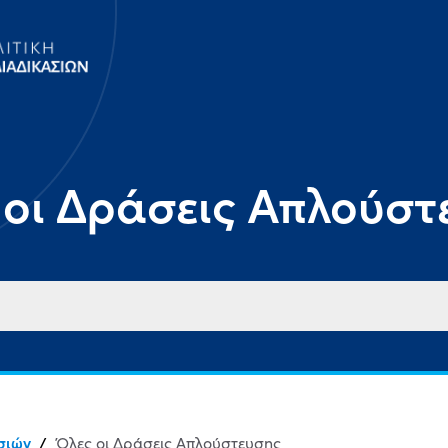
 οι Δράσεις Απλούστ
σιών
/
Όλες οι Δράσεις Απλούστευσης