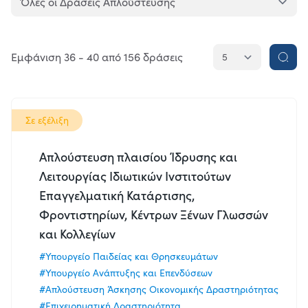
Κατάσταση
Ολοκληρώθηκε
Εμφάνιση 36 - 40 από 156 δράσεις
Σε
εξέλιξη
Όλες
Σε εξέλιξη
Απλούστευση πλαισίου Ίδρυσης και
Αποδέκτες
Λειτουργίας Ιδιωτικών Ινστιτούτων
Πολίτες
Επαγγελματική Κατάρτισης,
Φροντιστηρίων, Κέντρων Ξένων Γλωσσών
Επιχειρήσεις
και Κολλεγίων
Δημόσιο
#Υπουργείο Παιδείας και Θρησκευμάτων
Όλοι
#Υπουργείο Ανάπτυξης και Επενδύσεων
#Απλούστευση Άσκησης Οικονομικής Δραστηριότητας
#Επιχειρηματική Δραστηριότητα