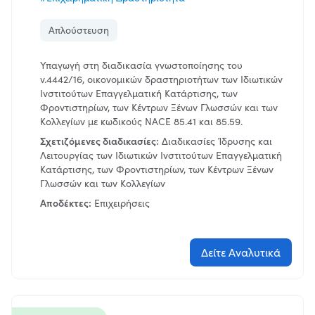
Ενέργειες
Απλούστευση
Απλούστευση
Υπαγωγή στη διαδικασία γνωστοποίησης του
Ψηφιοποίηση
ν.4442/16, οικονομικών δραστηριοτήτων των Ιδιωτικών
Ινστιτούτων Επαγγελματική Κατάρτισης, των
Εξυπηρέτηση
Φροντιστηρίων, των Κέντρων Ξένων Γλωσσών και των
Κολλεγίων με κωδικούς NACE 85.41 και 85.59.
Πληροφόρηση
Σχετιζόμενες διαδικασίες:
Διαδικασίες Ίδρυσης και
Κωδικοποίηση
Λειτουργίας των Ιδιωτικών Ινστιτούτων Επαγγελματική
Κατάρτισης, των Φροντιστηρίων, των Κέντρων Ξένων
Γλωσσών και των Κολλεγίων
Αποδέκτες:
Εφαρμογή
Επιχειρήσεις
Δείτε Αναλυτικά