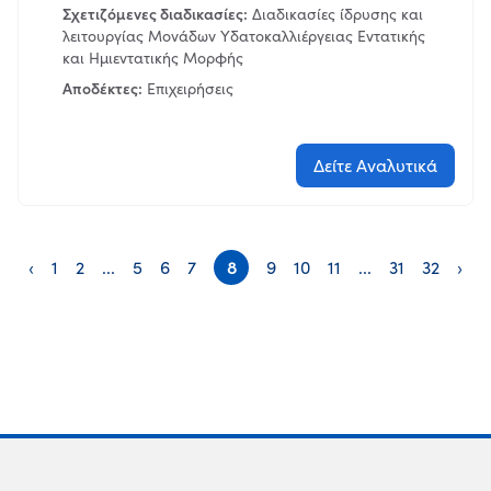
Σχετιζόμενες διαδικασίες:
Διαδικασίες ίδρυσης και
λειτουργίας Μονάδων Υδατοκαλλιέργειας Εντατικής
και Ημιεντατικής Μορφής
Αποδέκτες:
Επιχειρήσεις
Δείτε Αναλυτικά
‹
1
2
...
5
6
7
8
9
10
11
...
31
32
›