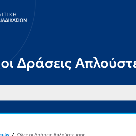
 οι Δράσεις Απλούστ
σιών
/
Όλες οι Δράσεις Απλούστευσης