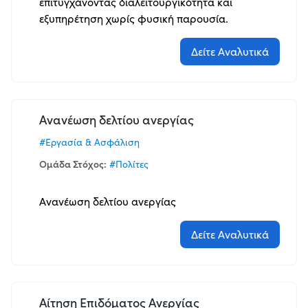
Σε
επιτυγχάνοντας διαλειτουργικότητα και
εξέλιξη
εξυπηρέτηση χωρίς φυσική παρουσία.
Όλες
Δείτε Αναλυτικά
Τύπος
Ανανέωση δελτίου ανεργίας
Baseline
#Εργασία & Ασφάλιση
Σύγκριση
Ομάδα Στόχος:
#Πολίτες
Όλοι
Ανανέωση δελτίου ανεργίας
Εφαρμογή
Δείτε Αναλυτικά
Αίτηση Επιδόματος Ανεργίας