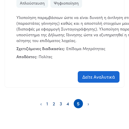
Ενέργειες
Απλούστευση
Ψηφιοποίηση
Απλούστευση
Υλοποίηση παρεμβάσεων ώστε να είναι δυνατή η άντληση στ
(παραστάτες γέννησης) καθώς και η αποστολή στοιχείων μαι
Ψηφιοποίηση
(διεπαφές με εφαρμογή Συνταγογράφησης). Υλοποίηση παρ
υποσύστημα της Δήλωσης Γέννησης ώστε να εξυπηρετηθεί η 
Εξυπηρέτηση
αίτησης του επιδόματος λοχείας.
Σχετιζόμενες διαδικασίες:
Επίδομα Μητρότητας
Πληροφόρηση
Αποδέκτες:
Πολίτες
Κωδικοποίηση
Δείτε Αναλυτικά
Εφαρμογή
‹
1
2
3
4
5
›