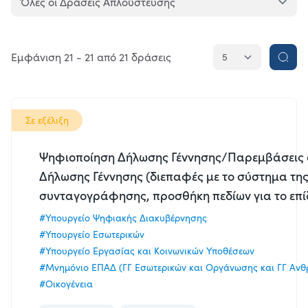
Κατάσταση
Ολοκληρώθηκε
Εμφάνιση 21 - 21 από 21 δράσεις
Σε
εξέλιξη
Όλες
Σε εξέλιξη
Ψηφιοποίηση Δήλωσης Γέννησης/Παρεμβάσεις
Αποδέκτες
Δήλωσης Γέννησης (διεπαφές με το σύστημα τη
Πολίτες
συνταγογράφησης, προσθήκη πεδίων για το επί
Επιχειρήσεις
#Υπουργείο Ψηφιακής Διακυβέρνησης
#Υπουργείο Εσωτερικών
Δημόσιο
#Υπουργείο Εργασίας και Κοινωνικών Υποθέσεων
#Μνημόνιο ΕΠΑΔ (ΓΓ Εσωτερικών και Οργάνωσης και ΓΓ Ανθ
Όλοι
#Οικογένεια