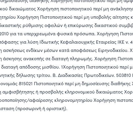
η δημοσίευσης διαθήκης Χορήγηση πιστοποιητικού περί μη αμ
κού δικαιώματος Χορήγηση πιστοποιητικού περί μη ανάκληση
ηρίου Χορήγηση Πιστοποιητικού περί μη υποβολής αίτησης κ
ικαστικής ρύθμισης οφειλών ή επικύρωσης δικαστικού συμβι
9/2010 για τα υπερχρεωμένα φυσικά πρόσωπα. Χορήγηση Πιστοπ
πόφασης για λύση Ιδιωτικής Κεφαλαιουχικής Εταιρείας ΙΚΕ ν. 
μη ασκήσεως ενδίκων μέσων κατά αποφάσεως Ειρηνοδικείου. 
μη άσκησης ανακοπής σε διαταγή πληρωμής. Χορήγηση Πιστοπο
διαταγή απόδοσης μισθίου. 1Χορήγηση Πιστοποιητικού περί 
ητικής δήλωσης τρίτου. Β. Διαδικασίες Πρωτοδικείων. 503810 
ονομιάς 815021 Πιστοποιητικό περί μη δημοσίευσης διαθήκης
μη αμφισβήτησης ή προσβολής κληρονομικού δικαιώματος Χορ
τροποποίησης/αφαίρεσης κληρονομητηρίου Χορήγηση πιστοποι
σταση (προσωρινή ή οριστική).