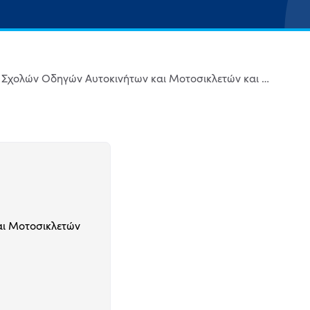
Απλούστευση πλαισίου Ίδρυσης και Λειτουργίας Σχολών Οδηγών Αυτοκινήτων και Μοτοσικλετών και των Κέντρων Θεωρητικής Εκπαίδευσης Υποψηφίων Οδηγών
αι Μοτοσικλετών