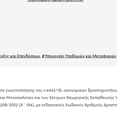
υξης και Επενδύσεων
,
#Υπουργείο Υποδομών και Μεταφορών
ία γνωστοποίησης του ν.4442/16, οικονομικών δραστηριοτήτ
και Μοτοσικλετών και των Κέντρων Θεωρητικής Εκπαίδευση
 208/2002 (Α΄ 194), με ενδεικτικούς Κωδικούς Αριθμούς Δραστη
.