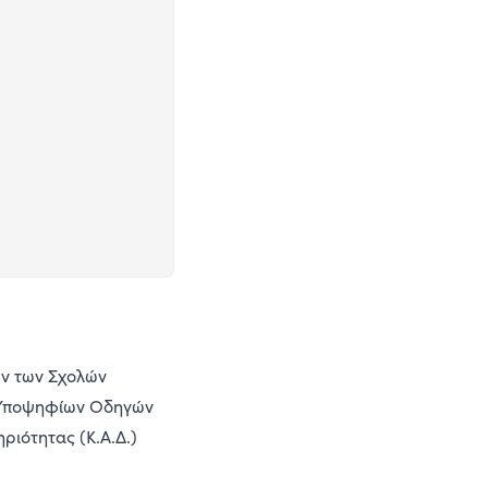
ων των Σχολών
ς Υποψηφίων Οδηγών
ριότητας (Κ.Α.Δ.)