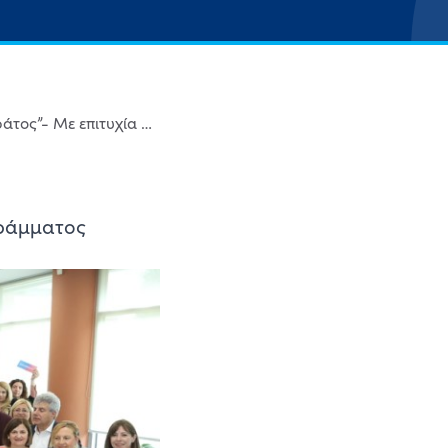
“Μειώνουμε τη Γραφειοκρατία, αλλάζουμε το Κράτος”- Με επιτυχία ολοκληρώθηκε και το 2ο Hackathon του Εθνικού Προγράμματος Απλούστευσης Διαδικασιών
γράμματος