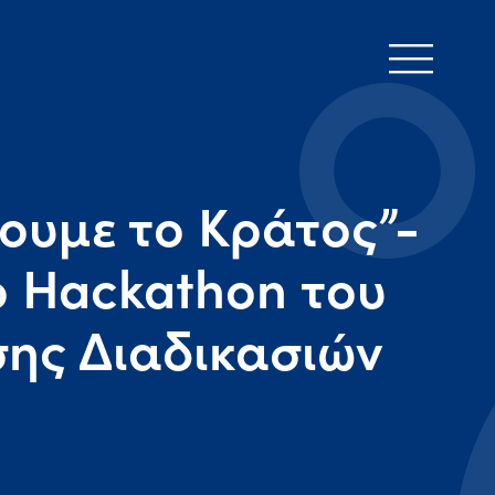
ουμε το Κράτος”-
ο Hackathon του
ης Διαδικασιών