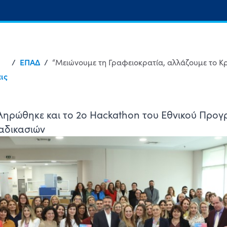
/
ΕΠΑΔ
/
ις
κληρώθηκε και το 2ο Hackathon του Εθνικού Προ
αδικασιών