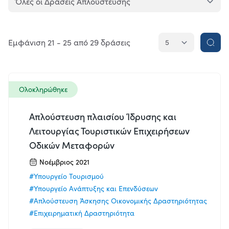
Κατάσταση
Ολοκληρώθηκε
Εμφάνιση 21 - 25 από 29 δράσεις
Σε
εξέλιξη
Όλες
Ολοκληρώθηκε
Απλούστευση πλαισίου Ίδρυσης και
Αποδέκτες
Λειτουργίας Τουριστικών Επιχειρήσεων
Πολίτες
Οδικών Μεταφορών
Επιχειρήσεις
Νοέμβριος 2021
#Υπουργείο Τουρισμού
Δημόσιο
#Υπουργείο Ανάπτυξης και Επενδύσεων
#Απλούστευση Άσκησης Οικονομικής Δραστηριότητας
Όλοι
#Επιχειρηματική Δραστηριότητα