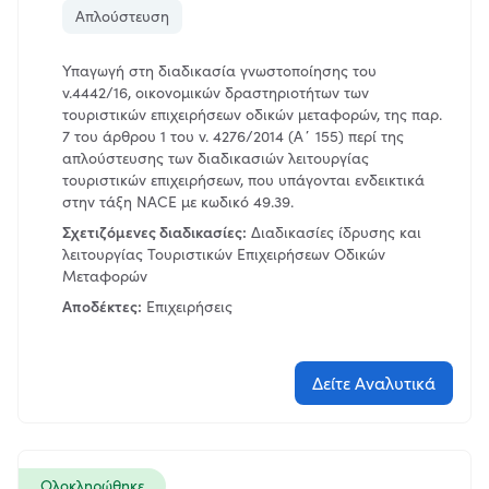
Ενέργειες
Απλούστευση
Απλούστευση
Υπαγωγή στη διαδικασία γνωστοποίησης του
ν.4442/16, οικονομικών δραστηριοτήτων των
Ψηφιοποίηση
τουριστικών επιχειρήσεων οδικών μεταφορών, της παρ.
7 του άρθρου 1 του ν. 4276/2014 (Α΄ 155) περί της
Εξυπηρέτηση
απλούστευσης των διαδικασιών λειτουργίας
τουριστικών επιχειρήσεων, που υπάγονται ενδεικτικά
Πληροφόρηση
στην τάξη NACE με κωδικό 49.39.
Σχετιζόμενες διαδικασίες:
Κωδικοποίηση
Διαδικασίες ίδρυσης και
λειτουργίας Τουριστικών Επιχειρήσεων Οδικών
Μεταφορών
Αποδέκτες:
Επιχειρήσεις
Εφαρμογή
Δείτε Αναλυτικά
Ολοκληρώθηκε