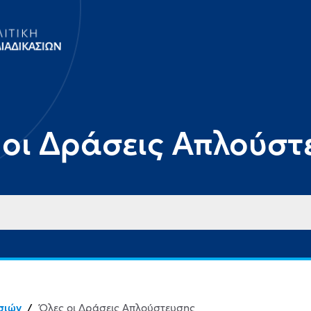
 οι Δράσεις Απλούστ
σιών
/
Όλες οι Δράσεις Απλούστευσης