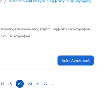
Δ (ΓΓ Μεταφορών)
#Υπουργείο Ψηφιακής Διακυβέρνησης
ς έκδοσης και ανανέωσης κάρτας ψηφιακού ταχογράφου
ιακού Ταχογράφου
Δείτε Αναλυτικά
17
18
19
20
21
22
›